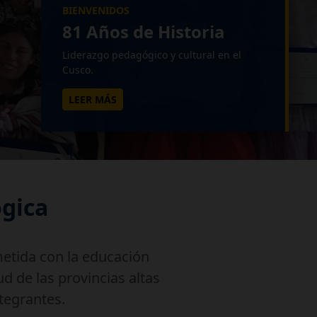
5 Programas
Licenciados
Formación de alta calidad registrada en
SUNEDU.
VER CARRERAS
gica
etida con la educación
ud de las provincias altas
ntegrantes.