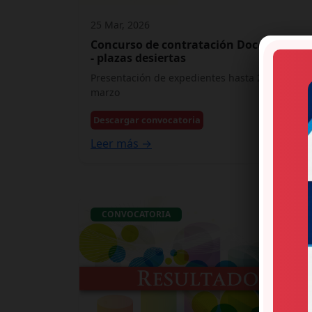
25 Mar, 2026
Concurso de contratación Docente 2026
- plazas desiertas
Presentación de expedientes hasta 26 y 27 de
marzo
Descargar convocatoria
Leer más →
CONVOCATORIA