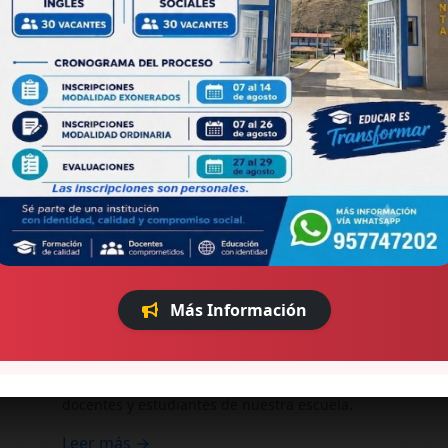
04 Mar, 2026
Más Información
Visita de la Oficina RELO Andes -
Embajada EE.UU.
Capacitación metodológica y recursos para
docentes y estudiantes de nuestra escuela.
Leer más →