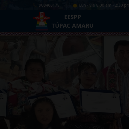
📞 900460179
|
Lun - Vie 8:00 am - 2:30 p
EESPP
TÚPAC AMARU