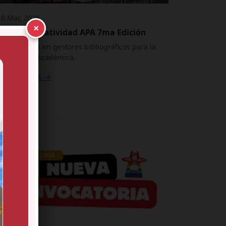
16 Mar, 2026
×
Taller Normatividad APA 7ma Edición
Capacitación en gestores bibliográficos para la
comunidad académica.
Ver detalles →
CONVOCATORIA