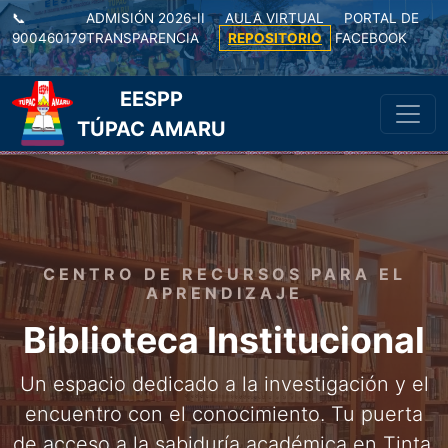
📞
ADMISIÓN 2026-II
AULA VIRTUAL
PORTAL DE
900460179
TRANSPARENCIA
REPOSITORIO
FACEBOOK
|
EESPP
TÚPAC AMARU
CENTRO DE RECURSOS PARA EL
APRENDIZAJE
Biblioteca Institucional
Un espacio dedicado a la investigación y el
encuentro con el conocimiento. Tu puerta
de acceso a la sabiduría académica en Tinta.