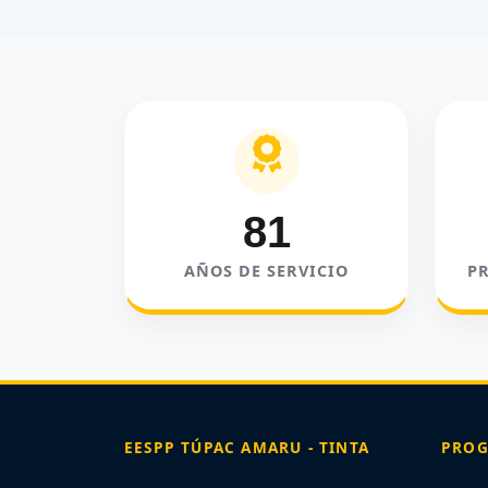
81
AÑOS DE SERVICIO
P
EESPP TÚPAC AMARU - TINTA
PROG