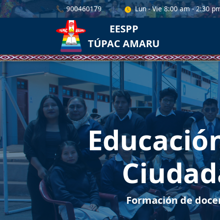
📞 900460179
|
Lun - Vie 8:00 am - 2:30 p
EESPP
TÚPAC AMARU
Educación
Ciudada
Formación de docen