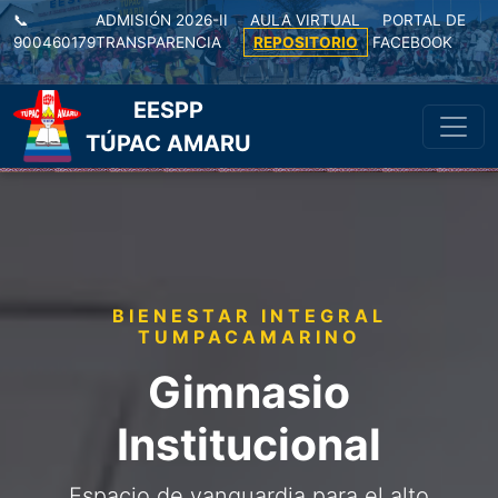
📞
ADMISIÓN 2026-II
AULA VIRTUAL
PORTAL DE
900460179
TRANSPARENCIA
REPOSITORIO
FACEBOOK
|
EESPP
TÚPAC AMARU
BIENESTAR INTEGRAL
TUMPACAMARINO
Gimnasio
Institucional
Espacio de vanguardia para el alto